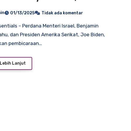
a Keselamatan Sandera
in
01/13/2025
Tidak ada komentar
hu, dan Presiden Amerika Serikat, Joe Biden,
kan pembicaraan…
Lebih Lanjut