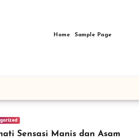
Home
Sample Page
gorized
ati Sensasi Manis dan Asam