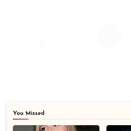
You Missed