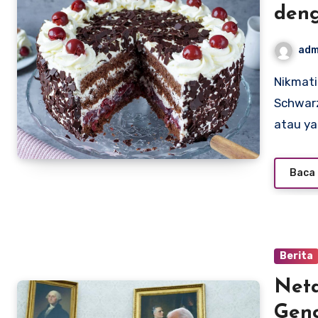
deng
Kirs
adm
Nikmati Sensasi Manis dan Asam dengan Resep
Schwarz
atau ya
Baca 
Berita
Neta
Genc