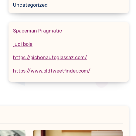
Uncategorized
Spaceman Pragmatic
judi bola
https://pichonautoglassaz.com/
https://www.oldtweetfinder.com/