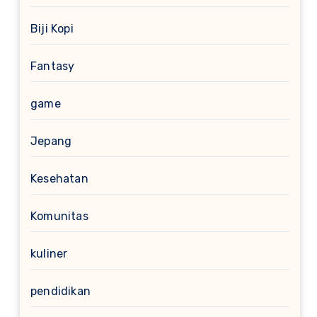
Biji Kopi
Fantasy
game
Jepang
Kesehatan
Komunitas
kuliner
pendidikan