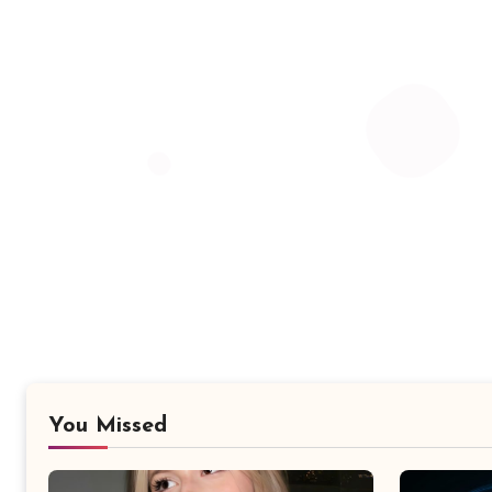
You Missed