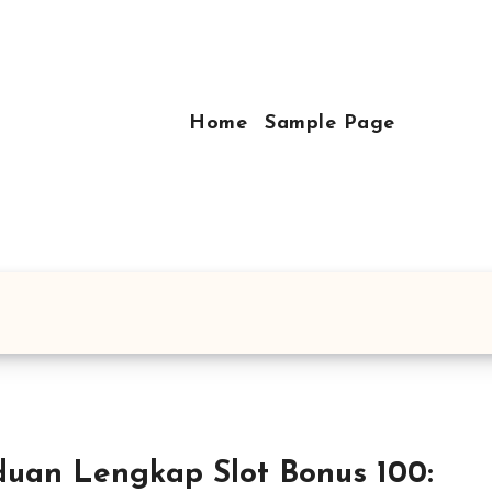
Home
Sample Page
uan Lengkap Slot Bonus 100: