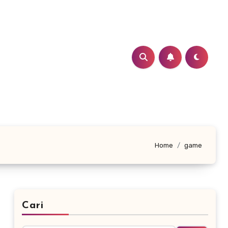
Home
game
Cari