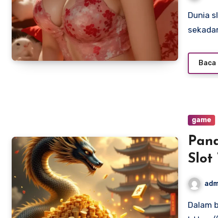
Dunia slot online telah berkembang menjadi lebih dari
sekadar
Baca 
game
Pand
Slot
Onli
adm
Dalam bermain slot online, memilih situs slot terpercaya