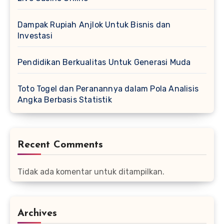
Dampak Rupiah Anjlok Untuk Bisnis dan
Investasi
Pendidikan Berkualitas Untuk Generasi Muda
Toto Togel dan Peranannya dalam Pola Analisis
Angka Berbasis Statistik
Recent Comments
Tidak ada komentar untuk ditampilkan.
Archives