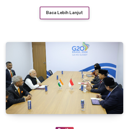
Baca Lebih Lanjut