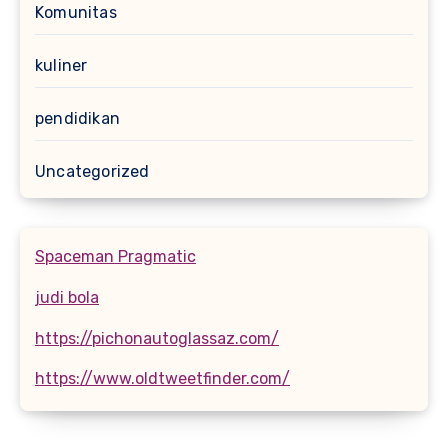
Komunitas
kuliner
pendidikan
Uncategorized
Spaceman Pragmatic
judi bola
https://pichonautoglassaz.com/
https://www.oldtweetfinder.com/