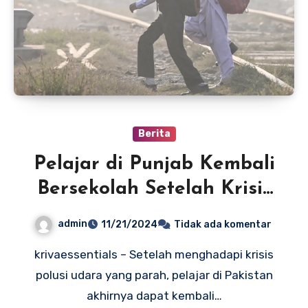
Berita
Pelajar di Punjab Kembali
Bersekolah Setelah Krisis
Kabut Asap yang
admin
11/21/2024
Tidak ada komentar
Menghantui
krivaessentials – Setelah menghadapi krisis
polusi udara yang parah, pelajar di Pakistan
akhirnya dapat kembali…