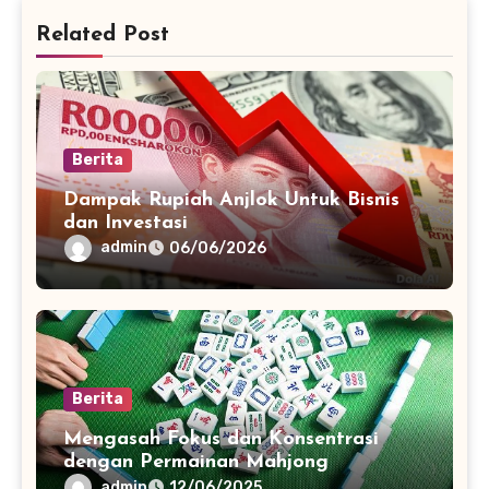
Related Post
Berita
Dampak Rupiah Anjlok Untuk Bisnis
dan Investasi
admin
06/06/2026
Berita
Mengasah Fokus dan Konsentrasi
dengan Permainan Mahjong
admin
12/06/2025