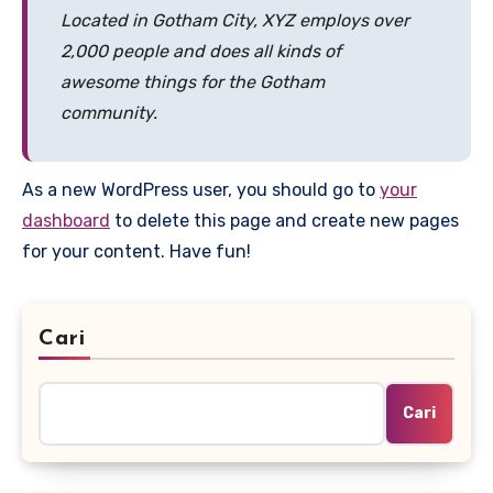
Located in Gotham City, XYZ employs over
2,000 people and does all kinds of
awesome things for the Gotham
community.
As a new WordPress user, you should go to
your
dashboard
to delete this page and create new pages
for your content. Have fun!
Cari
Cari