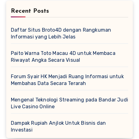
Recent Posts
Daftar Situs Broto4D dengan Rangkuman
Informasi yang Lebih Jelas
Paito Warna Toto Macau 4D untuk Membaca
Riwayat Angka Secara Visual
Forum Syair HK Menjadi Ruang Informasi untuk
Membahas Data Secara Terarah
Mengenal Teknologi Streaming pada Bandar Judi
Live Casino Online
Dampak Rupiah Anjlok Untuk Bisnis dan
Investasi