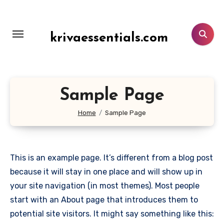
Lewati
ke
konten
krivaessentials.com
Sample Page
Home
Sample Page
This is an example page. It’s different from a blog post
because it will stay in one place and will show up in
your site navigation (in most themes). Most people
start with an About page that introduces them to
potential site visitors. It might say something like this: