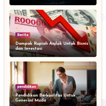
Berita
Dampak Rupiah Anjlok Untuk Bisnis
dan Investasi
pendidikan
Pendidikan Berkualitas Untuk
Generasi Muda