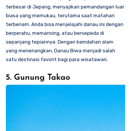
terbesar di Jepang, menyajikan pemandangan luar
biasa yang memukau, terutama saat matahari
terbenam. Anda bisa menjelajahi danau ini dengan
berperahu, memancing, atau bersepeda di
sepanjang tepiannya. Dengan keindahan alam
yang menenangkan, Danau Biwa menjadi salah
satu destinasi favorit bagi para wisatawan.
5.
Gunung Takao