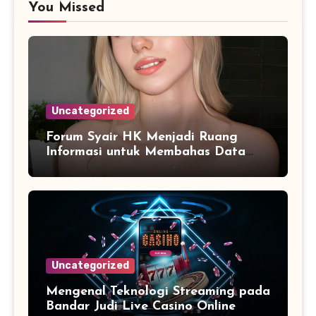
You Missed
Uncategorized
Forum Syair HK Menjadi Ruang
Informasi untuk Membahas Data
Secara Terarah
Uncategorized
Mengenal Teknologi Streaming pada
Bandar Judi Live Casino Online