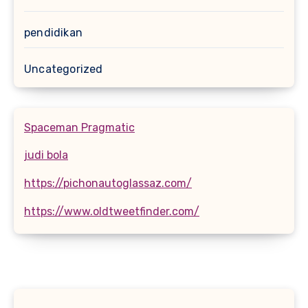
pendidikan
Uncategorized
Spaceman Pragmatic
judi bola
https://pichonautoglassaz.com/
https://www.oldtweetfinder.com/