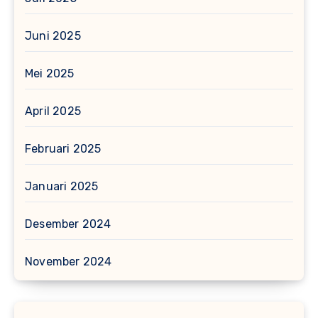
Juni 2025
Mei 2025
April 2025
Februari 2025
Januari 2025
Desember 2024
November 2024