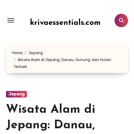
Lewati
ke
konten
krivaessentials.com
Home
Jepang
Wisata Alam di Jepang: Danau, Gunung, dan Hutan
Terbaik
Jepang
Wisata Alam di
Jepang: Danau,