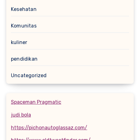
Kesehatan
Komunitas
kuliner
pendidikan
Uncategorized
Spaceman Pragmatic
judi bola
https://pichonautoglassaz.com/