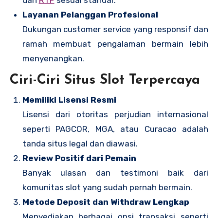
Layanan Pelanggan Profesional
Dukungan customer service yang responsif dan
ramah membuat pengalaman bermain lebih
menyenangkan.
Ciri-Ciri Situs Slot Terpercaya
Memiliki Lisensi Resmi
Lisensi dari otoritas perjudian internasional
seperti PAGCOR, MGA, atau Curacao adalah
tanda situs legal dan diawasi.
Review Positif dari Pemain
Banyak ulasan dan testimoni baik dari
komunitas slot yang sudah pernah bermain.
Metode Deposit dan Withdraw Lengkap
Menyediakan berbagai opsi transaksi seperti