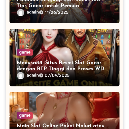
Tips Gacor untuk Pemula
admin
11/26/2025
game
Medusa88: Situs Resmi Slot Gacor
dengan RTP Tinggi dan Proses WD
Kilat
admin
07/09/2025
game
Main Slot Online Pakai Naluri atau