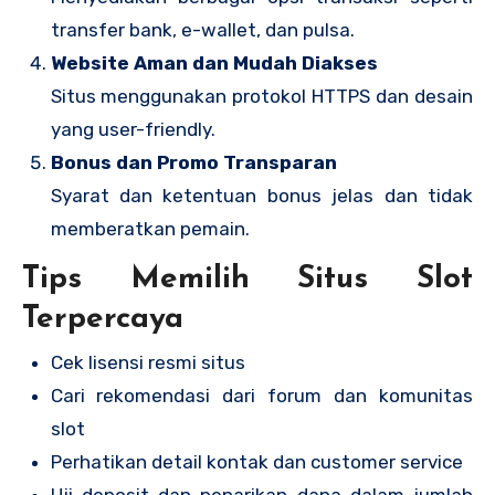
transfer bank, e-wallet, dan pulsa.
Website Aman dan Mudah Diakses
Situs menggunakan protokol HTTPS dan desain
yang user-friendly.
Bonus dan Promo Transparan
Syarat dan ketentuan bonus jelas dan tidak
memberatkan pemain.
Tips Memilih Situs Slot
Terpercaya
Cek lisensi resmi situs
Cari rekomendasi dari forum dan komunitas
slot
Perhatikan detail kontak dan customer service
Uji deposit dan penarikan dana dalam jumlah