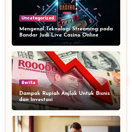
Uncategorized
Mengenal Teknologi Streaming pada
Bandar Judi Live Casino Online
Berita
Dampak Rupiah Anjlok Untuk Bisnis
dan Investasi