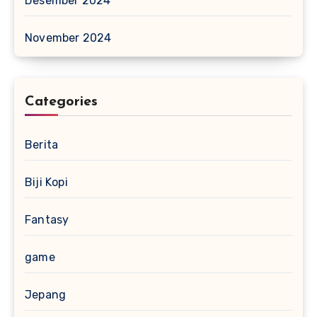
Desember 2024
November 2024
Categories
Berita
Biji Kopi
Fantasy
game
Jepang