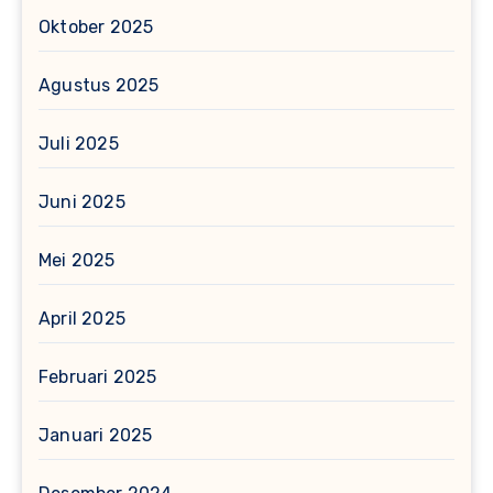
Oktober 2025
Agustus 2025
Juli 2025
Juni 2025
Mei 2025
April 2025
Februari 2025
Januari 2025