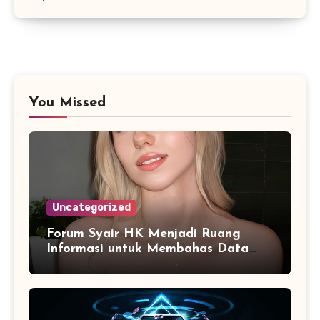
You Missed
Uncategorized
Forum Syair HK Menjadi Ruang
Informasi untuk Membahas Data
Secara Terarah