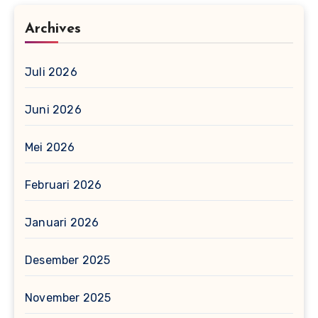
Archives
Juli 2026
Juni 2026
Mei 2026
Februari 2026
Januari 2026
Desember 2025
November 2025