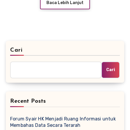
Baca Lebih Lanjut
Cari
Cari
Recent Posts
Forum Syair HK Menjadi Ruang Informasi untuk
Membahas Data Secara Terarah