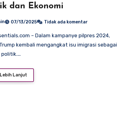
tik dan Ekonomi
in
07/13/2025
Tidak ada komentar
Trump kembali mengangkat isu imigrasi sebagai
politik.…
Lebih Lanjut