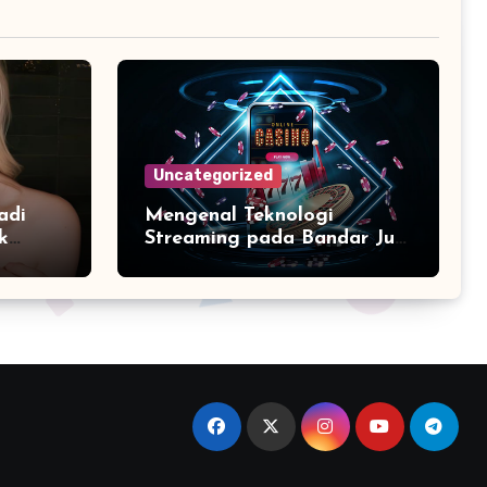
Uncategorized
adi
Mengenal Teknologi
k
Streaming pada Bandar Judi
ra
Live Casino Online