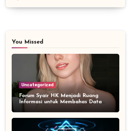
You Missed
Uncategorized
Forum Syair HK Menjadi Ruang
Informasi untuk Membahas Data
Secara Terarah