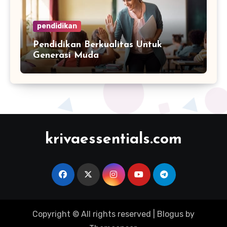
pendidikan
Pendidikan Berkualitas Untuk
Generasi Muda
krivaessentials.com
Copyright © All rights reserved
|
Blogus
by