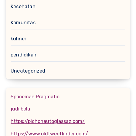
Kesehatan
Komunitas
kuliner
pendidikan
Uncategorized
Spaceman Pragmatic
judi bola
https://pichonautoglassaz.com/
https://www.oldtweetfinder.com/