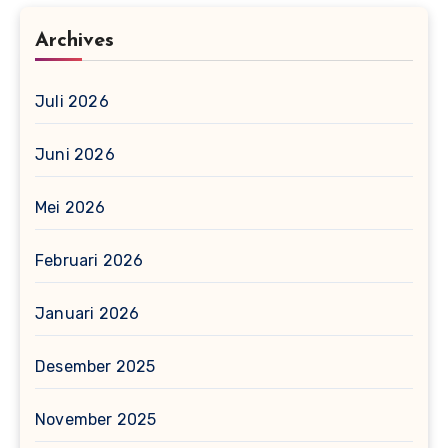
Archives
Juli 2026
Juni 2026
Mei 2026
Februari 2026
Januari 2026
Desember 2025
November 2025