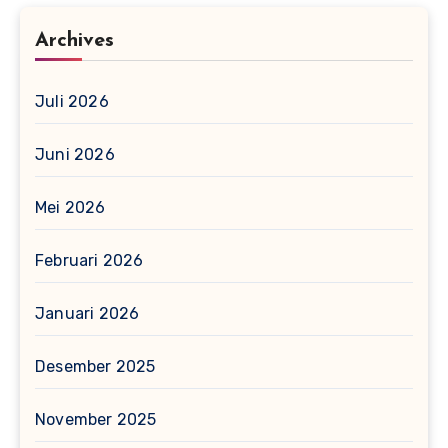
Archives
Juli 2026
Juni 2026
Mei 2026
Februari 2026
Januari 2026
Desember 2025
November 2025