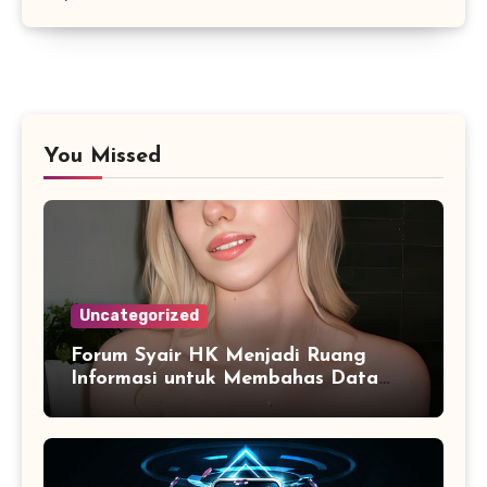
You Missed
Uncategorized
Forum Syair HK Menjadi Ruang
Informasi untuk Membahas Data
Secara Terarah