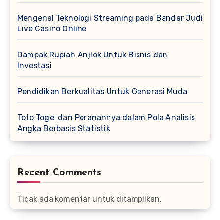
Mengenal Teknologi Streaming pada Bandar Judi
Live Casino Online
Dampak Rupiah Anjlok Untuk Bisnis dan
Investasi
Pendidikan Berkualitas Untuk Generasi Muda
Toto Togel dan Peranannya dalam Pola Analisis
Angka Berbasis Statistik
Recent Comments
Tidak ada komentar untuk ditampilkan.