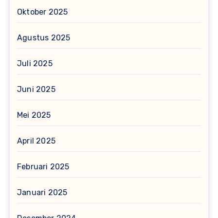
Oktober 2025
Agustus 2025
Juli 2025
Juni 2025
Mei 2025
April 2025
Februari 2025
Januari 2025