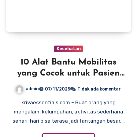
Kesehatan
10 Alat Bantu Mobilitas
yang Cocok untuk Pasien
Kelumpuhan
admin
07/11/2025
Tidak ada komentar
krivaessentials.com – Buat orang yang
mengalami kelumpuhan, aktivitas sederhana
sehari-hari bisa terasa jadi tantangan besar.…