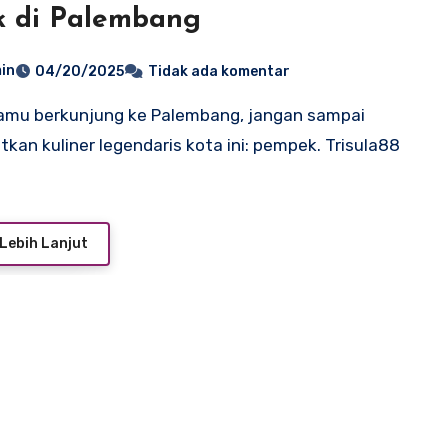
k di Palembang
in
04/20/2025
Tidak ada komentar
kan kuliner legendaris kota ini: pempek. Trisula88
Lebih Lanjut