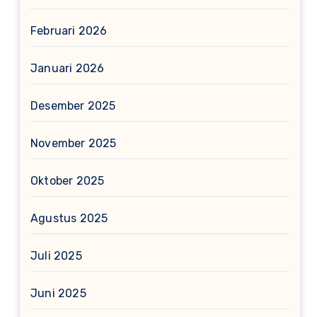
Februari 2026
Januari 2026
Desember 2025
November 2025
Oktober 2025
Agustus 2025
Juli 2025
Juni 2025