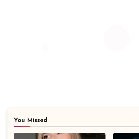
You Missed