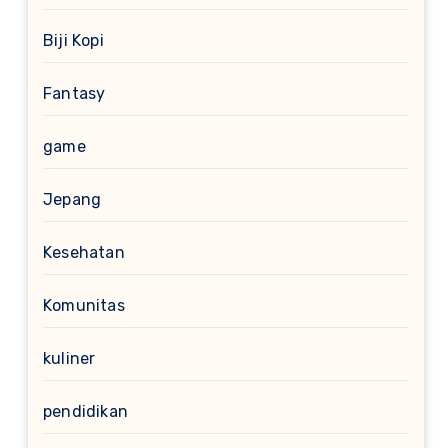
Biji Kopi
Fantasy
game
Jepang
Kesehatan
Komunitas
kuliner
pendidikan