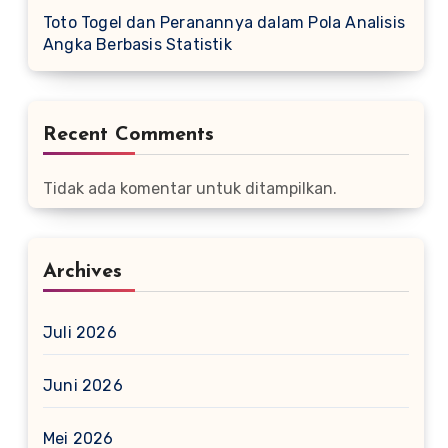
Toto Togel dan Peranannya dalam Pola Analisis
Angka Berbasis Statistik
Recent Comments
Tidak ada komentar untuk ditampilkan.
Archives
Juli 2026
Juni 2026
Mei 2026