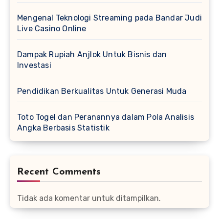
Mengenal Teknologi Streaming pada Bandar Judi
Live Casino Online
Dampak Rupiah Anjlok Untuk Bisnis dan
Investasi
Pendidikan Berkualitas Untuk Generasi Muda
Toto Togel dan Peranannya dalam Pola Analisis
Angka Berbasis Statistik
Recent Comments
Tidak ada komentar untuk ditampilkan.