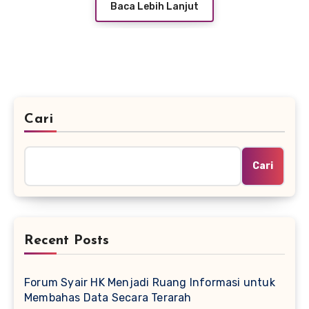
Baca Lebih Lanjut
Cari
Cari
Recent Posts
Forum Syair HK Menjadi Ruang Informasi untuk
Membahas Data Secara Terarah