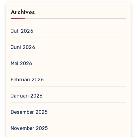
Archives
Juli 2026
Juni 2026
Mei 2026
Februari 2026
Januari 2026
Desember 2025
November 2025