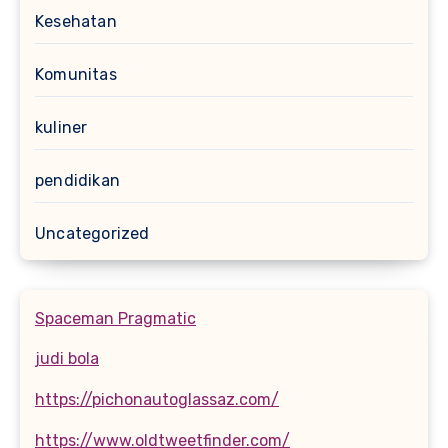
Kesehatan
Komunitas
kuliner
pendidikan
Uncategorized
Spaceman Pragmatic
judi bola
https://pichonautoglassaz.com/
https://www.oldtweetfinder.com/