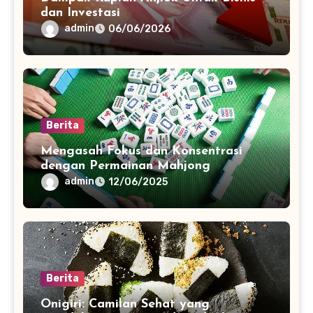
dan Investasi
admin
06/06/2026
Berita
Mengasah Fokus dan Konsentrasi
dengan Permainan Mahjong
admin
12/06/2025
Berita
Onigiri: Camilan Sehat yang