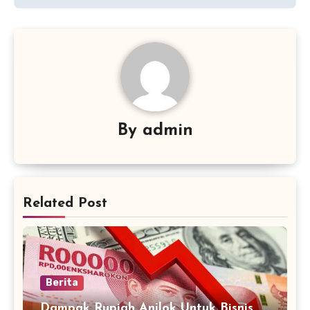
By
admin
Related Post
Berita
Dampak Rupiah Anjlok Untuk Bisnis