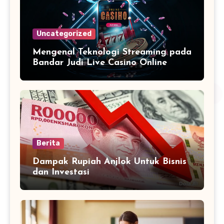
Uncategorized
Mengenal Teknologi Streaming pada
Bandar Judi Live Casino Online
Berita
Dampak Rupiah Anjlok Untuk Bisnis
dan Investasi