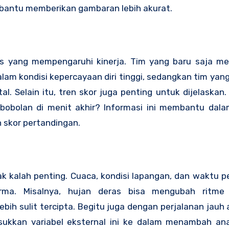
bantu memberikan gambaran lebih akurat.
gis yang mempengaruhi kinerja. Tim yang baru saja 
am kondisi kepercayaan diri tinggi, sedangkan tim ya
 Selain itu, tren skor juga penting untuk dijelaskan
kebobolan di menit akhir? Informasi ini membantu da
un skor pertandingan.
idak kalah penting. Cuaca, kondisi lapangan, dan waktu p
rma. Misalnya, hujan deras bisa mengubah ritme 
ih sulit tercipta. Begitu juga dengan perjalanan jauh a
kan variabel eksternal ini ke dalam menambah anali