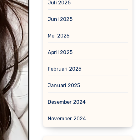
Juli 2025
Juni 2025
Mei 2025
April 2025
Februari 2025
Januari 2025
Desember 2024
November 2024