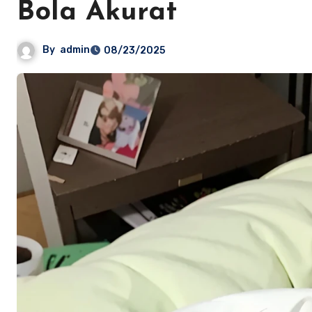
Bola Akurat
By
admin
08/23/2025