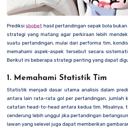
Prediksi
sbobet
hasil pertandingan sepak bola bukan
strategi yang matang agar perkiraan lebih mend
suatu pertandingan, mulai dari performa tim, kondisi
memahami aspek-aspek tersebut secara sistemati
Berikut ini beberapa strategi penting yang dapat dig
1. Memahami Statistik Tim
Statistik menjadi dasar utama analisis dalam pred
antara lain rata-rata gol per pertandingan, jumla
catatan head-to-head antara kedua tim. Misalnya, t
cenderung lebih unggul jika pertandingan berlangsu
lawan yang selevel juga dapat memberikan gambaran 