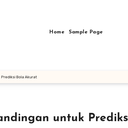
Home
Sample Page
 Prediksi Bola Akurat
tandingan untuk Prediks