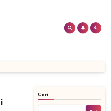
Cari
i