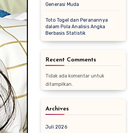
Generasi Muda
Toto Togel dan Peranannya
dalam Pola Analisis Angka
Berbasis Statistik
Recent Comments
Tidak ada komentar untuk
ditampilkan.
Archives
Juli 2026